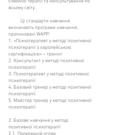
сімейної терапії та консультування по
всьому світу.
Ці стандарти навчання
визначають програми навчання,
пропоновані WAPP:
1. «Психотерапевт у методі позитивної
психотерапії з європейською
сертифікацією» – тренінг
2. Консультант у методі позитивної
психотерапії
3. Психотерапевт у методі позитивної
психотерапії
4. Базовий тренер у методі позитивної
психотерапії
5. Майстер тренер у методі позитивної
психотерапії
2. Базове навчання у методі
позитивної психотерапії
2.1. Попередній огляд