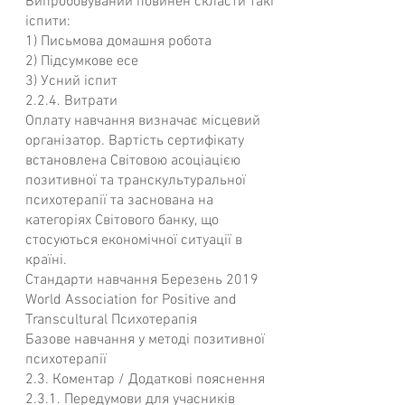
Випробовуваний повинен скласти такі
іспити:
1) Письмова домашня робота
2) Підсумкове есе
3) Усний іспит
2.2.4. Витрати
Оплату навчання визначає місцевий
організатор. Вартість сертифікату
встановлена Світовою асоціацією
позитивної та транскультуральної
психотерапії та заснована на
категоріях Світового банку, що
стосуються економічної ситуації в
країні.
Стандарти навчання Березень 2019
World Association for Positive and
Transcultural Психотерапія
Базове навчання у методі позитивної
психотерапії
2.3. Коментар / Додаткові пояснення
2.3.1. Передумови для учасників