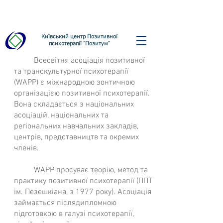
Київський центр Позитивної
психотерапії "Позитум"
Всесвітня асоціація позитивної
та транскультурної психотерапії
(WAPP) є міжнародною зонтичною
організацією позитивної психотерапії.
Вона складається з національних
асоціацій, національних та
регіональних навчальних закладів,
центрів, представництв та окремих
членів.
WAPP просуває теорію, метод та
практику позитивної психотерапії (ППТ
ім. Пезешкіана, з 1977 року). Асоціація
займається післядипломною
підготовкою в галузі психотерапії,