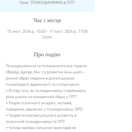
Тема: "ПСИХОДИНАМІКА в ППТ"
Час і місце
15 лист. 2024 р., 10:00 – 17 лист. 2024 р., 17:00
Zoom
Про подію
Психодинамічна та психоаналітична терапія 
(Фрейд, Адлер, Юнг та розвиток їхніх шкіл) – 
різний образ людини в різних школах 
психотерапії, відмінності та спільні риси.
• Огляд того, як психодинаміку сприймають 
різні школи та конкретний образ у ППТ.
• Теорія психічного апарату, мотивів, 
поведінки, відносин у психодинаміці, OPD.
• Теорія психосексуального розвитку в 
класичній психодинаміці та ППТ.
• Чотири виміри минулих прикладів як 