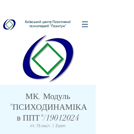
Київський центр Позитивної
психотерапії "Позитум"
МК. Модуль
"ПСИХОДИНАМІКА
в ППТ"/19012024
пт, 15 лист.
  |  
Zoom