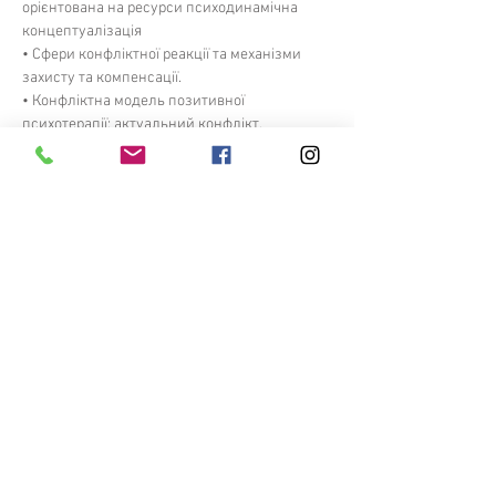
орієнтована на ресурси психодинамічна 
концептуалізація
• Сфери конфліктної реакції та механізми 
захисту та компенсації.
• Конфліктна модель позитивної 
психотерапії: актуальний конфлікт, 
ключовий конфлікт, внутрішній конфлікт і 
базовий конфлікт з точки зору 
психодинамічного міркування.
Детальніше >
СПЛАТИТИ
ЗАЯВКА
Записатися на курс та отримати
додаткову інформацію: