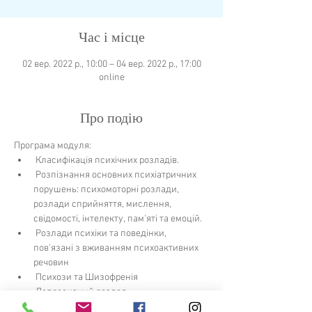
Час і місце
02 вер. 2022 р., 10:00 – 04 вер. 2022 р., 17:00
online
Про подію
Програма модуля:
 Класифікація психічних розладів.
 Розпізнання основних психіатричних 
порушень: психомоторні розлади, 
розлади сприйняття, мислення, 
свідомості, інтелекту, пам'яті та емоцій.
 Розлади психіки та поведінки, 
пов'язані з вживанням психоактивних 
речовин
 Психози та Шизофренія
 Депресивний розлад