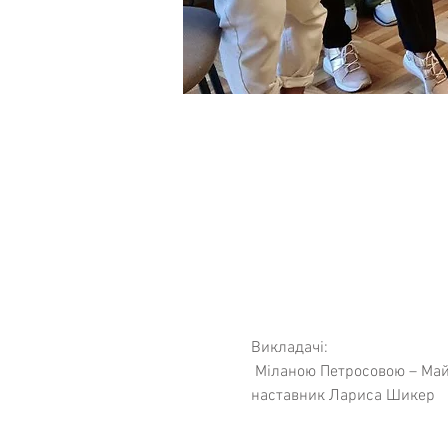
Викладачі:
 Міланою Петросовою – Майстер-тренер WAPP, директор центру Позитивної Психотерапії у Вірменії та тренер 
наставник Лариса Шикер
Адреса офісу: