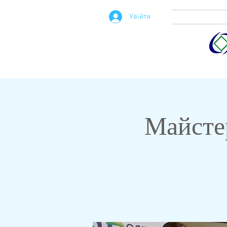
Увійти
Майсте