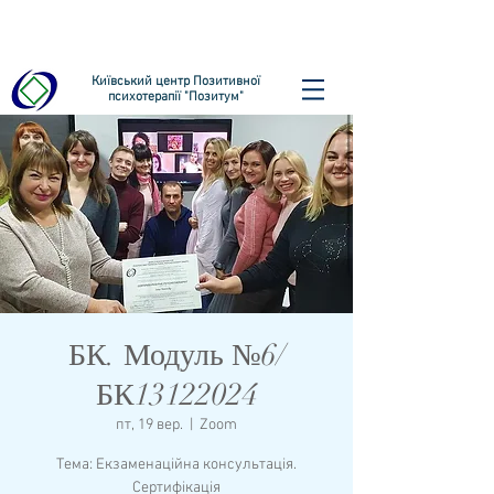
Київський центр Позитивної
психотерапії "Позитум"
БК. Модуль №6/
БК13122024
пт, 19 вер.
  |  
Zoom
Тема: Екзаменаційна консультація.
Сертифікація