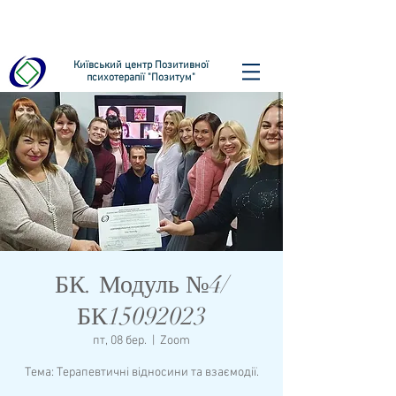
Київський центр Позитивної
психотерапії "Позитум"
БК. Модуль №4/
БК15092023
пт, 08 бер.
  |  
Zoom
Тема: Терапевтичні відносини та взаємодії.