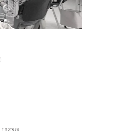
0
гіпотеза.