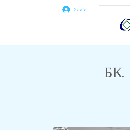
Увійти
БК.