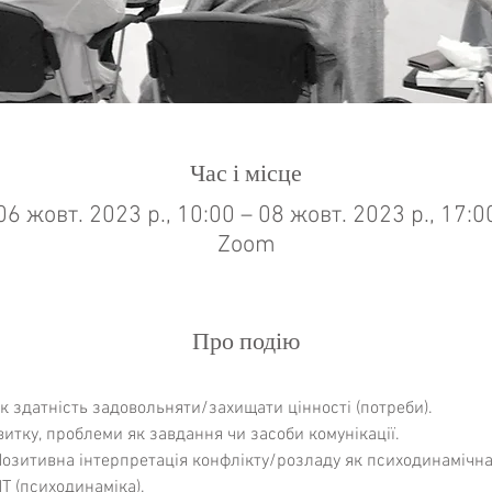
Час і місце
06 жовт. 2023 р., 10:00 – 08 жовт. 2023 р., 17:0
Zoom
Про подію
як здатність задовольняти/захищати цінності (потреби).
витку, проблеми як завдання чи засоби комунікації.
 Позитивна інтерпретація конфлікту/розладу як психодинамічна 
Т (психодинаміка).