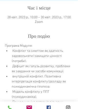
Час і місце
28 квіт. 2023 р., 10:00 – 30 квіт. 2023 р., 17:00
Zoom
Про подію
Програма Модуля:
 Конфлікт та симптом як здатність 
задовольняти/захищати цінності 
(потреби).
 Дефіцит як галузь розвитку, проблеми 
як завдання чи засоби комунікації.
 внутрішній конфлікт. Позитивна 
інтерпретація конфлікту/розладу як 
психодинамічна гіпотеза.
 Модель конфлікту у ППТ 
(психодинаміка).
 Психодинаміка патернів відносин.