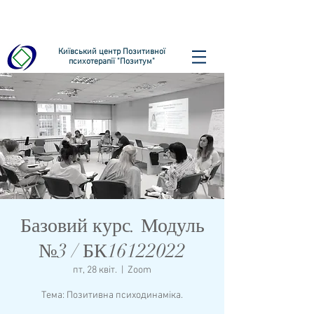
Київський центр Позитивної
психотерапії "Позитум"
Базовий курс. Модуль
№3 / БК16122022
пт, 28 квіт.
  |  
Zoom
Тема: Позитивна психодинаміка.