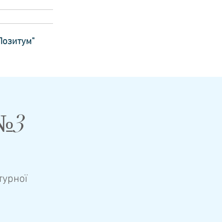
Позитум"
 №3
турної