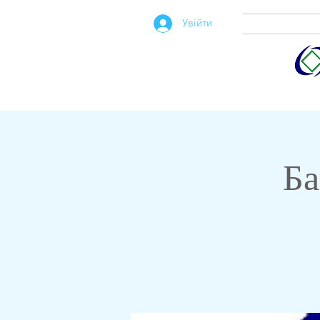
Увійти
Ба