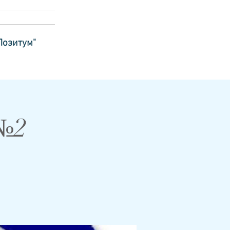
Позитум"
 №2