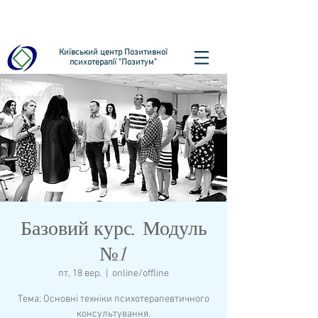
Київський центр Позитивної
психотерапії "Позитум"
Базовий курс. Модуль
№1
пт, 18 вер.
  |  
online/offline
Тема: Основні техніки психотерапевтичного