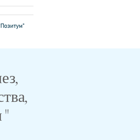
"Позитум"
ез,
ства,
м"