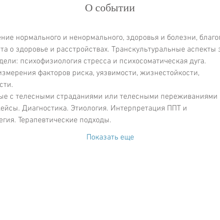
О событии
ние нормального и ненормального, здоровья и болезни, благо
а о здоровье и расстройствах. Транскультуральные аспекты 
ели: психофизиология стресса и психосоматическая дуга.
измерения факторов риска, уязвимости, жизнестойкости, 

сти.
ные с телесными страданиями или телесными переживаниями 

Кейсы. Диагностика. Этиология. Интерпретация ППТ и 

егия. Терапевтические подходы.
Показать еще
Записаться на курс и получить
дополнительную информацию:
ис 216
+38 066 457 34 44
Сергей
Обучение онлайн на платформе Zoom