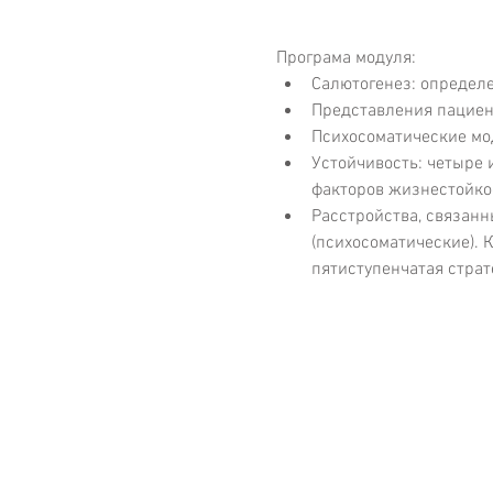
Програма модуля:
Салютогенез: определе
Представления пациент
Психосоматические мод
Устойчивость: четыре 
факторов жизнестойко
Расстройства, связан
(психосоматические). 
пятиступенчатая страт
Адрес офиса:
г. Киев,
ул. Ивана Мазепы 3-Б, оф
(ст.м. «Арсенальная»)