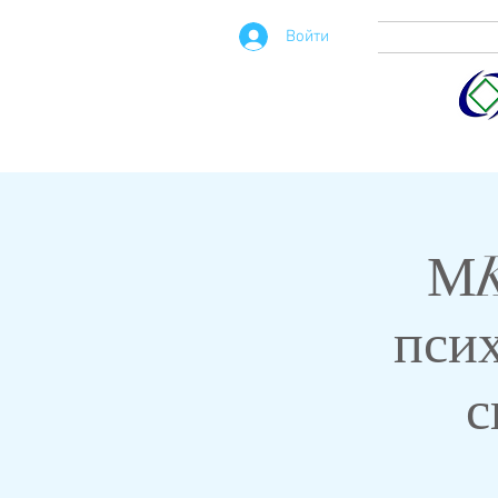
Войти
МK
псих
с