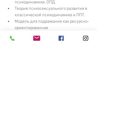
психодинамике, OПД.
Теория психосексуального развития в 
классической психодинамике и ППТ.
Модель для подражания как ресурсно-
ориентированная 
психодинамическаяконцептуализация
Области конфликтной реакции и 
механизмы защиты и компенсации.
Показать еще
ОПЛАТИТЬ
ЗАЯВКА
Записаться на курс и получить
дополнительную информацию: