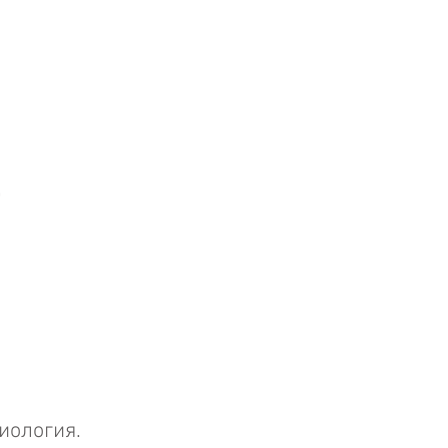
0
иология.