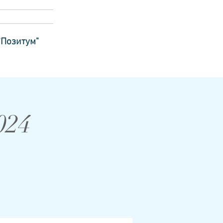
"Позитум"
024