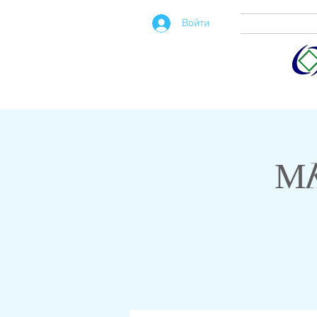
Войти
МK