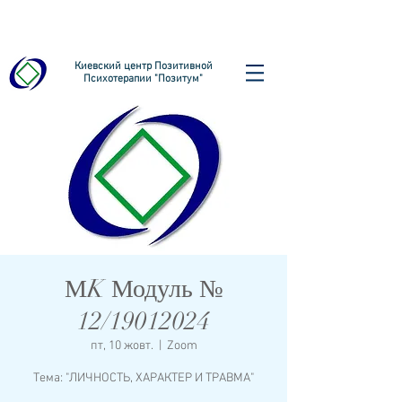
Киевский центр Позитивной
Психотерапии "Позитум"
МK Модуль №
12/19012024
пт, 10 жовт.
  |  
Zoom