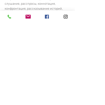
слушание, расспросы, коннотация, 
конфронтация, рассказывание историй, 
тренировка способностей).
Показать еще
ОПЛАТИТЬ
ЗАЯВКА
Записаться на курс и получить
дополнительную информацию:
+38 066 457 34 44
Сергей
Обучение онлайн на платформе Zoom