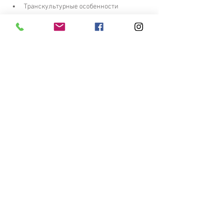
Транскультурные особенности 
переживания травмы.
Компенсация эмоциональной травмы.
Показать еще
ОПЛАТИТЬ
ЗАЯВКА
Записаться на курс и получить
дополнительную информацию:
+38 066 457 34 44
Сергей
Обучение онлайн на платформе Zoom