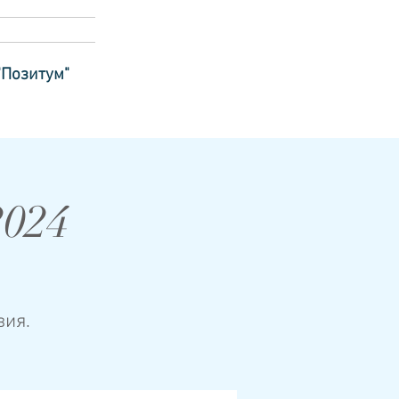
"Позитум"
2024
вия.