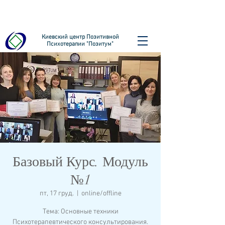
Киевский центр Позитивной
Психотерапии "Позитум"
Базовый Курс. Модуль
№1
пт, 17 груд.
  |  
online/offline
Тема: Основные техники